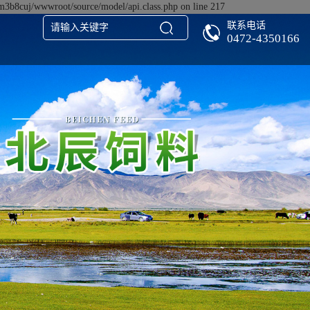
m3b8cuj/wwwroot/source/model/api.class.php on line 217
联系电话
0472-4350166