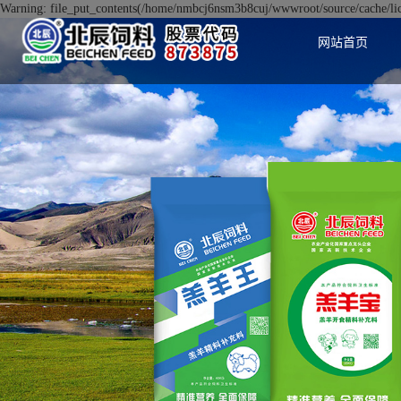
Warning: file_put_contents(/home/nmbcj6nsm3b8cuj/wwwroot/source/cache/lice
网站首页