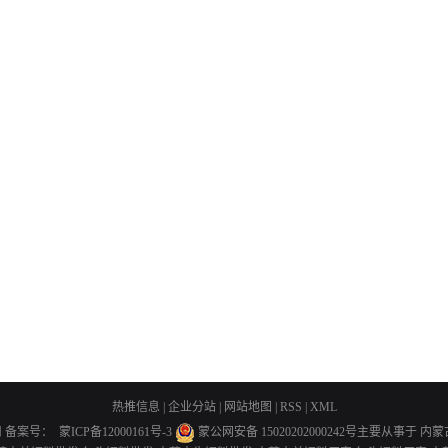
热推信息
|
企业分站
|
网站地图
|
RSS
|
XML
司
备案号：
蒙ICP备12000161号-3
蒙公网安备 15020202000242号
主要从事于
内蒙