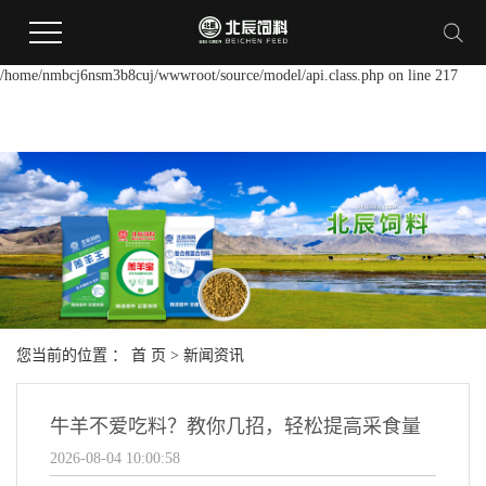
Warning:
file_put_contents(/home/nmbcj6nsm3b8cuj/wwwroot/source/cache/license_cach
failed to open stream: Permission denied in
/home/nmbcj6nsm3b8cuj/wwwroot/source/model/api.class.php on line 217
您当前的位置 ：
首 页
>
新闻资讯
牛羊不爱吃料？教你几招，轻松提高采食量
2026-08-04 10:00:58