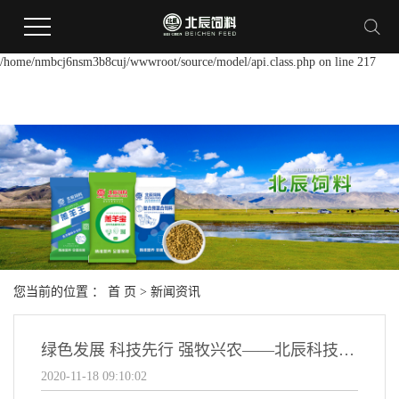
Warning:
file_put_contents(/home/nmbcj6nsm3b8cuj/wwwroot/source/cache/license_cach
failed to open stream: Permission denied in
/home/nmbcj6nsm3b8cuj/wwwroot/source/model/api.class.php on line 217
您当前的位置 ：
首 页
>
新闻资讯
绿色发展 科技先行 强牧兴农——北辰科技企业使命
2020-11-18 09:10:02